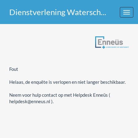
Dienstverlening Waterschap Hollandse Delta 2025 - Agrariërs
Toggl
navig
Fout
Helaas, de enquête is verlopen en niet langer beschikbaar.
Neem voor hulp contact op met Helpdesk Enneüs (
helpdesk@enneus.nl ).