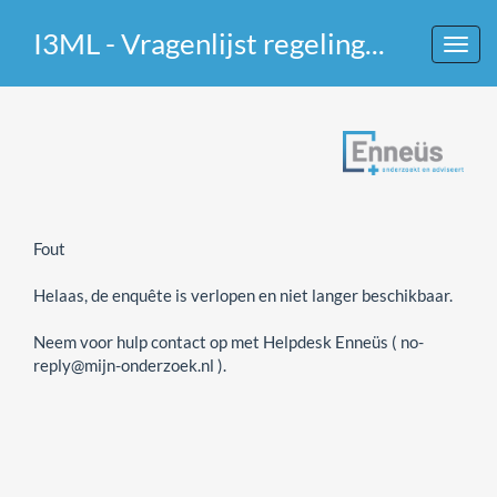
I3ML - Vragenlijst regeling voor mijnbouwschade
Toggl
navig
Fout
Helaas, de enquête is verlopen en niet langer beschikbaar.
Neem voor hulp contact op met Helpdesk Enneüs ( no-
reply@mijn-onderzoek.nl ).